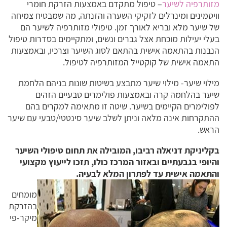
מזותרפיה לשיער
– טיפול מתקדם באמצעות הזרקת חומרי
וויטמינים ומינרלים לזקיקי השערה והזנתה, מה שמבטיח צמיחה
של שיער מלא ובריא לאורך זמן. טיפולי מזותרפיה לשיער הם
בעלי יעילות מוכחת אצל גברים ונשים, ומתקיימים בסדרות טיפול
הנבנות בהתאמה אישית בהתאם לסוג השיער וצרכיו, ובאמצעות
התאמה אישית של קוקטייל המזותרפיה לטיפול.
מילוי שיער- מילוי שיער מתבצע בשיטות שונות בניהם הלחמת
שיער בהלחמה קרה ובאמצעות פולימרים טבעיים הזהים
לפולימרים הקיימים בשיער. שיטה זו מתאימה למקרים בהם
ההתקרחות אינה מלאה וניתן לשלב שיער סינטטי/טבעי עם שיער
הראש.
בקליניקת דניאלה רביבו, המובילה את תחום טיפולי השיער
והיופי בגבעתיים ובאזור המרכז כולו, תזכו לייעוץ מקצועי
והתאמה אישית עד לפתרון המלא לבעיה.
מומחים
בהזרקת
מיקר-פי