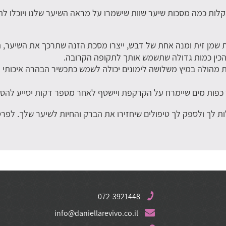
 בקלות כמה מסכות שיער שוות שישמרו על מראה השיער שלנו ויוכלו 
עם מנת שמן זית ומנה אחת של דבש, ייצרו מסכת הזנה שתרכך את השיער, 
להכין כמות גדולה שתשמש אותך לתקופה הקרובה.
ת מהולה במיץ משלושה לימונים יכולה לשמש כתכשיר הבהרה איכותי ו
כפות מים שיימרח על הקרקפת ויישטף לאחר מספר דקות יסייע להסיר
לך ולספק לך טיפולים שיחזירו את הברק והחיות לשיער שלך. לפרטי
072-3921448
info@daniellarevivo.co.il