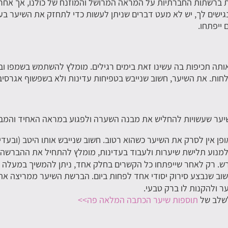
ת ברשתות החברתיות על המראה המרושל והמוזנח של כולנו, אך אחרי
נגישים לך, יש לא מעט דברים שניתן לעשות כדי לתחזק את השיער ב
ייפתחו.
חות. את השיער, חשוב שנייבש בטפיחות עדינות ולא בשפשוף אגרסיבי
שיער שעשויות להחליש את מבנה השערה ולפגוע במראה האחיד והמבר
ופן אין לסרק את השיער כשהוא רטוב. חשוב שנייבש אותו היטב (ובעדינ
מנוע תלישת שיערות ולעבוד בעדינות, מומלץ להתחיל את ההברשה 
. רק לאחר שייפתחו כל הקשרים בחלק אחד, ניתן להמשיך במעלה הש
שוב שנבצע סירוק יסודי אחד לפחות ביום. הברשת השיער ממריצה 
ר ולהקנות לו ברק טבעי.
לשלב של
תוספות שיער הכתבה המלאה פה>>