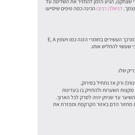
 שצחקנו, הגיע הזמן להחזיר את השליטה על
עצמך.
דניאלה רביבו
הכינה כמה טיפים שיסייעו
חשוב שנמשיך לחפוף עם תכשירים איכותיים ובאותה תכיפות בה עשינו זאת בימים רגילים. מומלץ להשתמש בשמפו ובמרכך העשירים בחומרי הזנה כמו ויטמין E, A
 שעשוי להחליש אותו.
יק שלו.
ות!) ורק אז נתחיל בסירוק.
מקצות השערות ולהחזיק בו בעדינות
יער עד שניתן יהיה לסרק לכל הארוך.
את מחזור הדם באזור הקרקפת ומפזרת את