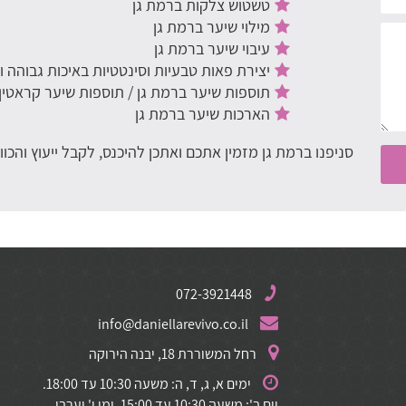
טשטוש צלקות ברמת גן
מילוי שיער ברמת גן
עיבוי שיער ברמת גן
יצירת פאות טבעיות וסינטטיות באיכות גבוהה 
תוספות שיער ברמת גן / תוספות שיער קראטין
הארכות שיער ברמת גן
סניפנו ברמת גן מזמין אתכם ואתכן להיכנס, לקבל ייעוץ והכ
072-3921448
info@daniellarevivo.co.il
רחל המשוררת 18, יבנה הירוקה
ימים א, ג, ד, ה: משעה 10:30 עד 18:00.
יום ב': משעה 10:30 עד 15:00. ימי ו' וערבי