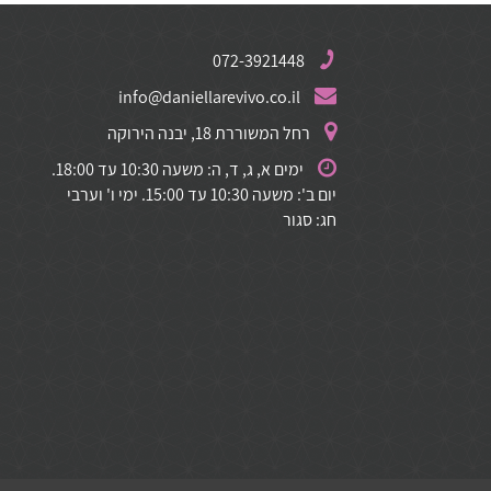
072-3921448
info@daniellarevivo.co.il
רחל המשוררת 18, יבנה הירוקה
ימים א, ג, ד, ה: משעה 10:30 עד 18:00.
יום ב': משעה 10:30 עד 15:00. ימי ו' וערבי
חג: סגור